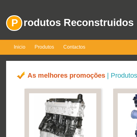
rodutos Reconstruidos
P
Inicio
Produtos
Contactos
As melhores promoções
| Produtos